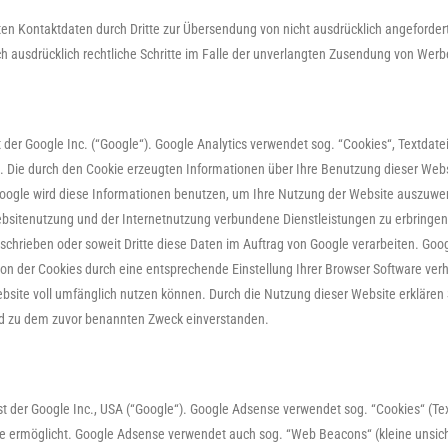
en Kontaktdaten durch Dritte zur Übersendung von nicht ausdrücklich angeforder
ich ausdrücklich rechtliche Schritte im Falle der unverlangten Zusendung von Wer
der Google Inc. (“Google“). Google Analytics verwendet sog. “Cookies“, Textdat
. Die durch den Cookie erzeugten Informationen über Ihre Benutzung dieser Websit
oogle wird diese Informationen benutzen, um Ihre Nutzung der Website auszuwert
sitenutzung und der Internetnutzung verbundene Dienstleistungen zu erbringen
eschrieben oder soweit Dritte diese Daten im Auftrag von Google verarbeiten. Goog
ion der Cookies durch eine entsprechende Einstellung Ihrer Browser Software verhi
bsite voll umfänglich nutzen können. Durch die Nutzung dieser Website erklären 
nd zu dem zuvor benannten Zweck einverstanden.
der Google Inc., USA (“Google“). Google Adsense verwendet sog. “Cookies“ (Tex
ie ermöglicht. Google Adsense verwendet auch sog. “Web Beacons“ (kleine unsic