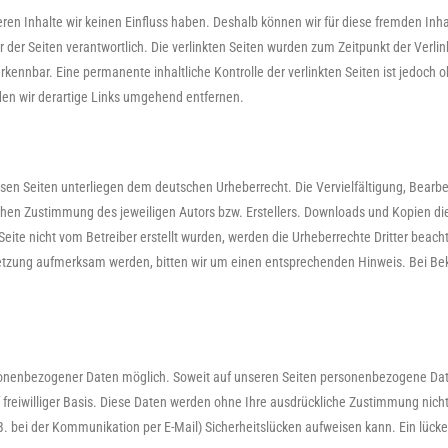
deren Inhalte wir keinen Einfluss haben. Deshalb können wir für diese fremden In
iber der Seiten verantwortlich. Die verlinkten Seiten wurden zum Zeitpunkt der Ver
rkennbar. Eine permanente inhaltliche Kontrolle der verlinkten Seiten ist jedoch
en wir derartige Links umgehend entfernen.
iesen Seiten unterliegen dem deutschen Urheberrecht. Die Vervielfältigung, Bearb
hen Zustimmung des jeweiligen Autors bzw. Erstellers. Downloads und Kopien diese
eite nicht vom Betreiber erstellt wurden, werden die Urheberrechte Dritter beacht
rletzung aufmerksam werden, bitten wir um einen entsprechenden Hinweis. Bei B
sonenbezogener Daten möglich. Soweit auf unseren Seiten personenbezogene Date
f freiwilliger Basis. Diese Daten werden ohne Ihre ausdrückliche Zustimmung nich
B. bei der Kommunikation per E-Mail) Sicherheitslücken aufweisen kann. Ein lücke