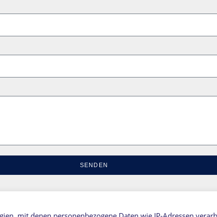
SENDEN
gien, mit denen personenbezogene Daten wie IP-Adressen verarb